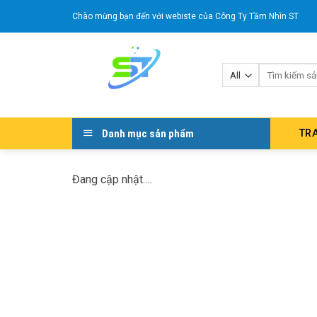
Skip
Chào mừng bạn đến với webiste của Công Ty Tầm Nhìn ST
to
content
Search
for:
Danh mục sản phẩm
TR
Đang cập nhật….