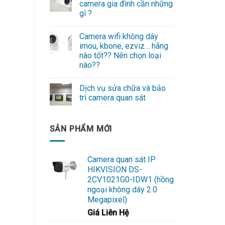
camera gia đình cần những
gì ?
Camera wifi không dây
imou, kbone, ezviz… hãng
nào tốt?? Nên chọn loại
nào??
Dịch vụ sửa chữa và bảo
trì camera quan sát
SẢN PHẨM MỚI
Camera quan sát IP
HIKVISION DS-
2CV1021G0-IDW1 (hồng
ngoại không dây 2.0
Megapixel)
Giá Liên Hệ