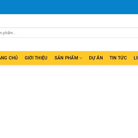
ANG CHỦ
GIỚI THIỆU
SẢN PHẨM
DỰ ÁN
TIN TỨC
L