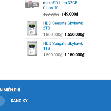
microSD Ultra 32GB
Class 10
189.000
₫
149.000
₫
HDD Seagate Skyhawk
2TB
1.800.000
₫
1.550.000
₫
HDD Seagate Skyhawk
1TB
1.500.000
₫
1.150.000
₫
N MIỄN PHÍ