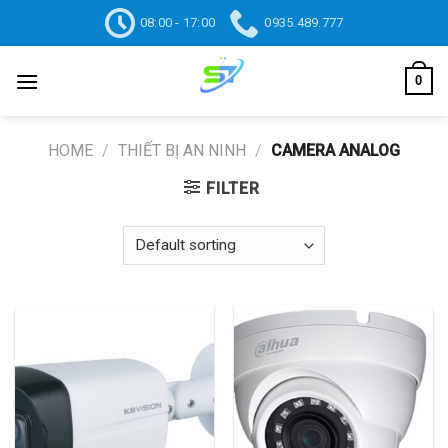
Skip
08:00 - 17:00
0935.489.777
to
content
0
HOME
/
THIẾT BỊ AN NINH
/
CAMERA ANALOG
FILTER