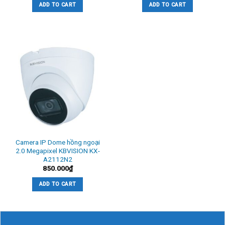
ADD TO CART
ADD TO CART
IR Range
Plastic
Communication
HIKVISION-C
Dimension
Φ 89.9 mm × 70.1 mm
Weight
130 g
– Bảo hành: 24 tháng.
Camera IP Dome hồng ngoại
2.0 Megapixel KBVISION KX-
A2112N2
850.000
₫
ADD TO CART