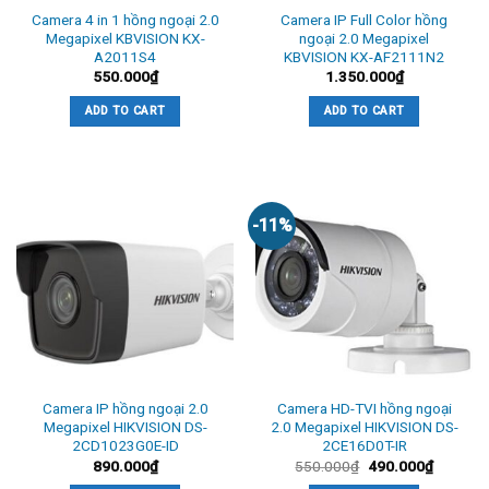
Camera 4 in 1 hồng ngoại 2.0
Camera IP Full Color hồng
Image Mode
STD/HIGH-SAT
Megapixel KBVISION KX-
ngoại 2.0 Megapixel
A2011S4
KBVISION KX-AF2111N2
Day/Night Mode
Auto/Color/BW (Black and White)
550.000
₫
1.350.000
₫
White Balance
Auto/Manual
ADD TO CART
ADD TO CART
AGC
Yes
HLC
Yes
BLC (Backlight
Yes
-11%
Compensation)
Language
English
Functions
Brightness, Sharpness, Smart IR
Interface
Video Output
1 HD analog output
Camera IP hồng ngoại 2.0
Camera HD-TVI hồng ngoại
General
Megapixel HIKVISION DS-
2.0 Megapixel HIKVISION DS-
2CD1023G0E-ID
2CE16D0T-IR
Power Supply
12 VDC ± 25%
890.000
₫
550.000
₫
490.000
₫
Power Consumption
Max. 2.2 W