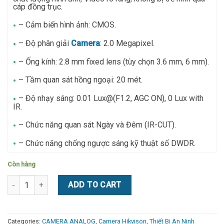
cáp đồng trục.
– Cảm biến hình ảnh: CMOS.
– Độ phân giải
Camera
: 2.0 Megapixel.
– Ống kính: 2.8 mm fixed lens (tùy chọn 3.6 mm, 6 mm).
– Tầm quan sát hồng ngoại: 20 mét.
– Độ nhạy sáng: 0.01 Lux@(F1.2, AGC ON), 0 Lux with
IR.
– Chức năng quan sát Ngày và Đêm (IR-CUT).
– Chức năng chống ngược sáng kỹ thuật số DWDR.
Còn hàng
Camera HD-TVI Dome hồng ngoại 2.0 Megapixel HIKVISION DS-2C
ADD TO CART
Categories:
CAMERA ANALOG
,
Camera Hikvison
,
Thiết Bị An Ninh