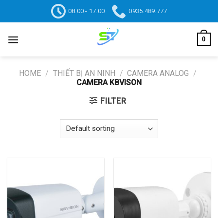
Skip
08:00 - 17:00
0935.489.777
to
content
0
HOME
/
THIẾT BỊ AN NINH
/
CAMERA ANALOG
/
CAMERA KBVISON
FILTER