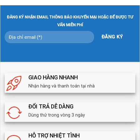
Tính năng cảnh báo được hỗ trợ
ĐĂNG KÝ NHẬN EMAIL THÔNG BÁO KHUYẾN MẠI HOẶC ĐỂ ĐƯỢC TƯ
Notice Management
VẤN MIỄN PHÍ
Motion Detection
Configurable Region
Human Detection
Video & Audio
GIAO HÀNG NHANH
Chuẩn nén hỗ trợ : Video Compression H.265/H.264
Nhận hàng và thanh toán tại nhà
Tốc độ khung hình tối đa : 25/30 fps
Zoom kĩ thuật số 16x
ĐỔI TRẢ DỄ DÀNG
Tích hợp sẵn Mic & Speaker (110dB Siren)
Dùng thử trong vòng 3 ngày
Hỗ trợ : Two-way Audio
HỖ TRỢ NHIỆT TÌNH
Network