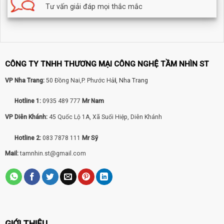
Tư vấn giải đáp mọi thắc mắc
Chuẩn kết nối wifi Wi-Fi: IEEE802.11b/g/n, Dual Antenna
120m môi trường mở – không che chắn
Cổng RJ45 : 1 x 100Mbps Ethernet Port
Hỗ trợ : ONVIF
CÔNG TY TNHH THƯƠNG MẠI CÔNG NGHỆ TẦM NHÌN ST
VP Nha Trang:
50 Đồng Nai,P. Phước Hả
i
, Nha Trang
Hotline 1:
0935 489 777
Mr Nam
VP Diên Khánh:
45 Quốc Lộ 1A, Xã Suối Hiệp, Diên Khánh
Hotline 2:
083 7878 111
Mr Sỹ
Mail:
tamnhin.st@gmail.com
GIỚI THIỆU