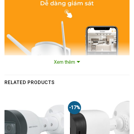
Xem thêm
RELATED PRODUCTS
-17%
Thông số kĩ thuật Của Camera Full Color IPC-
S22FP