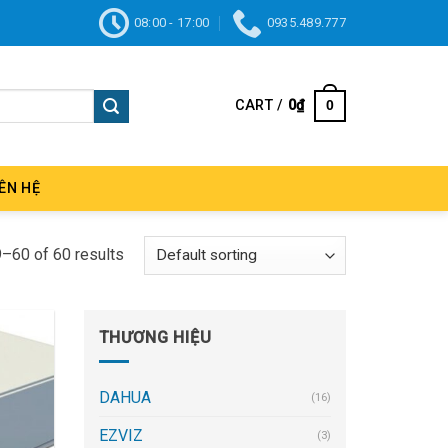
08:00 - 17:00
0935.489.777
CART /
0
₫
0
IÊN HỆ
–60 of 60 results
THƯƠNG HIỆU
DAHUA
(16)
EZVIZ
(3)