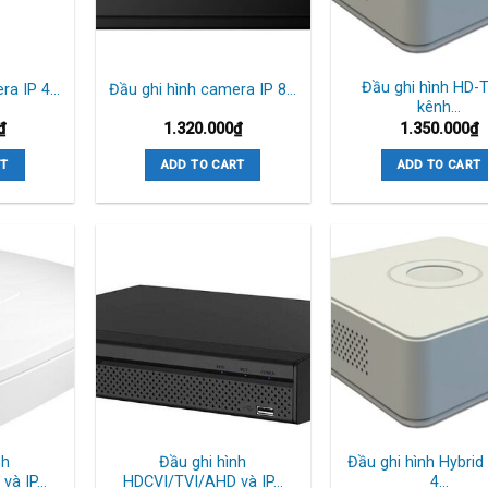
Đầu ghi hình HD-T
era IP 4…
Đầu ghi hình camera IP 8…
kênh…
₫
1.320.000
₫
1.350.000
₫
RT
ADD TO CART
ADD TO CART
nh
Đầu ghi hình
Đầu ghi hình Hybrid
và IP…
HDCVI/TVI/AHD và IP…
4…