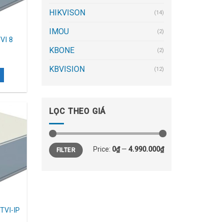
HIKVISON
(14)
IMOU
(2)
VI 8
KBONE
(2)
KBVISION
(12)
LỌC THEO GIÁ
Price:
0₫
—
4.990.000₫
FILTER
 TVI-IP