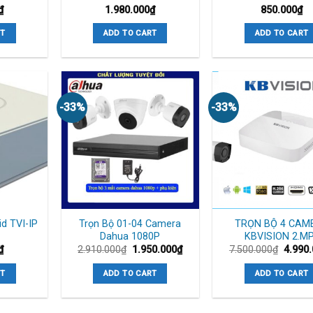
₫
1.980.000
₫
850.000
₫
RT
ADD TO CART
ADD TO CART
-33%
-33%
id TVI-IP
Trọn Bộ 01-04 Camera
TRỌN BỘ 4 CAM
Dahua 1080P
KBVISION 2.M
₫
2.910.000
₫
1.950.000
₫
7.500.000
₫
4.990
RT
ADD TO CART
ADD TO CART