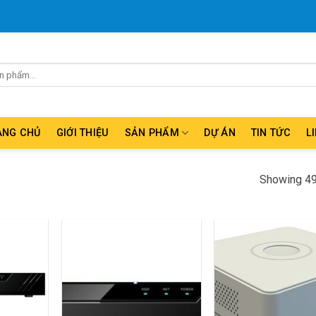
ANG CHỦ
GIỚI THIỆU
SẢN PHẨM
DỰ ÁN
TIN TỨC
L
Showing 49