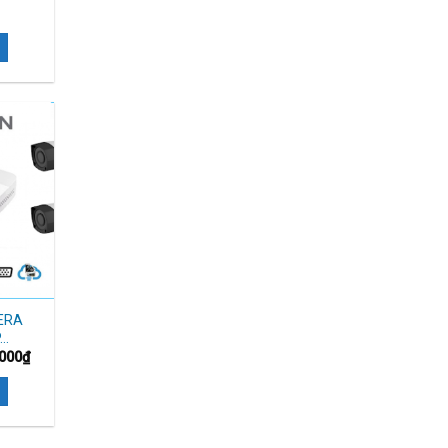
ERA
P…
.000
₫