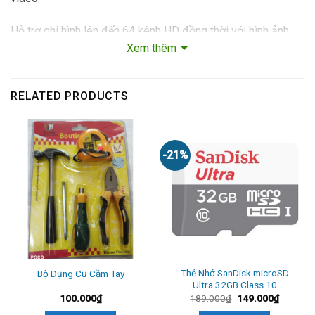
Hỗ trợ ghi hình lên đến 64 kênh HD đồng thời với hình ảnh
Xem thêm
mượt mà và không bị gián đoạn.
Hoạt động liên tục 24/7 trên các thiết bị DVR
RELATED PRODUCTS
Đảm bảo môi trường yên tĩnh, tiết kiệm điện năng
Giải pháp lưu trữ Video cho hệ thống giám sát chuyên
-21%
nghiệp
Ổ cứng Seagate Skyhawk 1TB tốc độ 64MB SATA 3 6Gb/s
Ổ cứng HDD camera Seagate SkyHawk 1TB, Sata 3, 64MB
Cache được trang bị công nghệ ổ cứng hoàn toàn mới từ
Seagate, với dung lượng bộ nhớ khủng lên tới 10TB sẽ là
Thẻ Nhớ SanDisk microSD
Bộ Dụng Cụ Cầm Tay
một lựa chọn lưu trữ hàng đầu dành cho người sử dụng
Ultra 32GB Class 10
100.000
₫
189.000
₫
149.000
₫
Ổ cứng camera Seagate 1TB (64MB) là ổ cứng kích cỡ