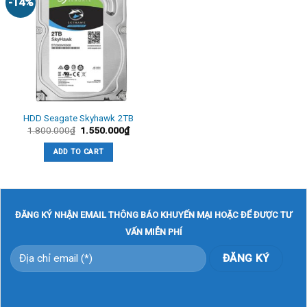
-14%
HDD Seagate Skyhawk 2TB
1.800.000
₫
1.550.000
₫
ADD TO CART
ĐĂNG KÝ NHẬN EMAIL THÔNG BÁO KHUYẾN MẠI HOẶC ĐỂ ĐƯỢC TƯ
VẤN MIỄN PHÍ