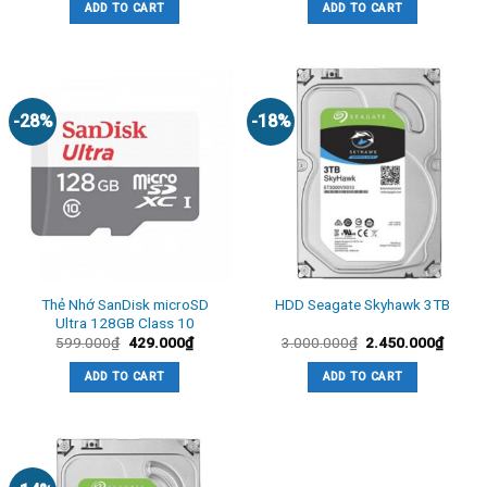
ADD TO CART
ADD TO CART
3.5inch được được thiết kế đặc biệt cho các ứng dụng phân
tích giám sát và video. Surveillance HDD là một ổ cứng
đẳng cấp thế giới được thiết kế chuyên dụng cho lưu trữ và
truy cập phân tích video, tăng cường tính toàn vẹn dữ liệu,
-28%
-18%
sử dụng các dịch vụ khôi phục dữ liệu được thiết kế để khôi
phục dữ liệu bị mất do nguyên nhân vô tình hoặc cố ý và
giúp cho các hệ thống hoạt động lâu hơn, giảm chi phí sau
khi triển khai.
Thẻ Nhớ SanDisk microSD
HDD Seagate Skyhawk 3TB
Ultra 128GB Class 10
599.000
₫
429.000
₫
3.000.000
₫
2.450.000
₫
ADD TO CART
ADD TO CART