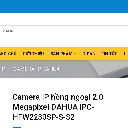
ANG CHỦ
GIỚI THIỆU
SẢN PHẨM
DỰ ÁN
TIN TỨC
L
IP
/
CAMERA IP DAHUA
Camera IP hồng ngoại 2.0
Megapixel DAHUA IPC-
HFW2230SP-S-S2