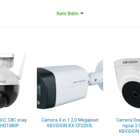
 hồng ngoại thông minh.
Xem thêm
05Lux@F1.6.
 ảo, Xâm nhập, Phát hiện điện áp.
VIZ C8C xoay
Camera 4 in 1 2.0 Megapixel
Camera Dom
 HD1080P
KBVISION KX-CF2203L
ngoại 2.
KBVISION