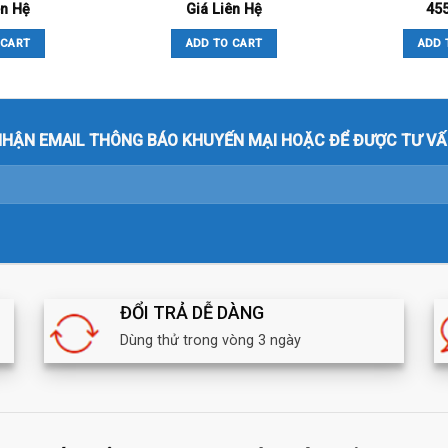
ên Hệ
Giá Liên Hệ
45
 CART
ADD TO CART
ADD 
hợp sử dụng trong nhà và ngoài trời).
HẬN EMAIL THÔNG BÁO KHUYẾN MẠI HOẶC ĐỂ ĐƯỢC TƯ VẤ
ĐỔI TRẢ DỄ DÀNG
Dùng thử trong vòng 3 ngày