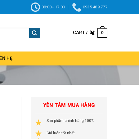
08:00 - 17:00
0935.489.777
CART /
0
₫
0
IÊN HỆ
YÊN TÂM MUA HÀNG
Sản phẩm chính hãng 100%
Giá luôn tốt nhất