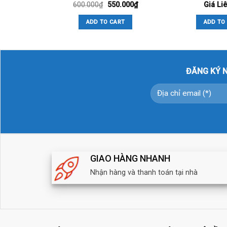
– Hỗ trợ khe cắm thẻ nhớ 256GB.
600.000
₫
550.000
₫
Giá Li
ADD TO CART
ADD TO
– Chuẩn tương thích Onvif 2.4.
– Tiêu chuẩn chống thấm nước và bụi: IP67 (thích 
ĐĂNG KÝ N
– Nguồn điện: DC12V hoặc PoE (802.3af).
– Công suất: <5W.
– Sản xuất tại Trung Quốc.
– Bảo hành: 24 tháng.
GIAO HÀNG NHANH
Nhận hàng và thanh toán tại nhà