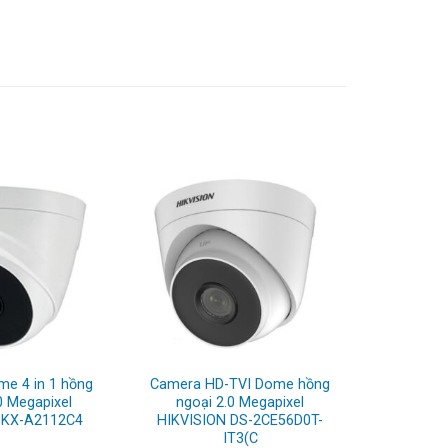
e 4 in 1 hồng
Camera HD-TVI Dome hồng
0 Megapixel
ngoại 2.0 Megapixel
 KX-A2112C4
HIKVISION DS-2CE56D0T-
IT3(C