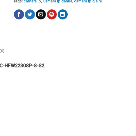
Tags:
camera ip
,
Camera ip dahua
,
camera ip giá rẻ
(0)
IPC-HFW2230SP-S-S2