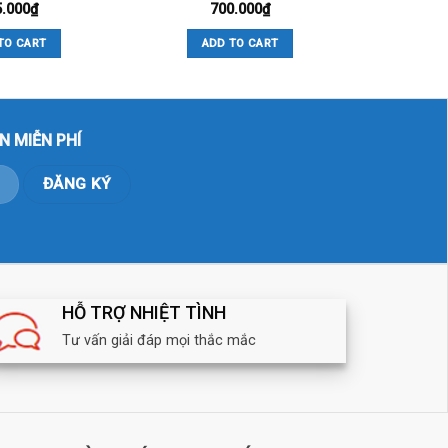
5.000
₫
700.000
₫
TO CART
ADD TO CART
N MIỄN PHÍ
HỖ TRỢ NHIỆT TÌNH
Tư vấn giải đáp mọi thắc mắc