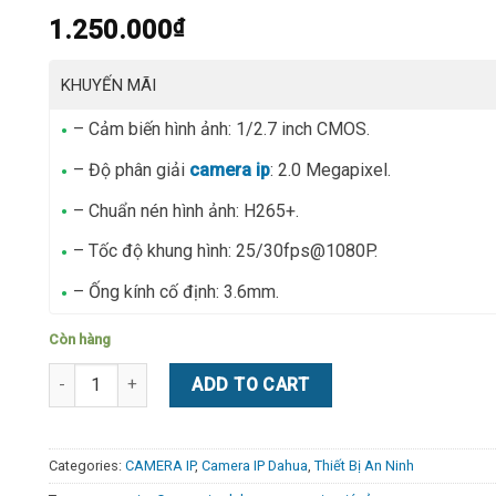
1.250.000
₫
– Cảm biến hình ảnh: 1/2.7 inch CMOS.
– Độ phân giải
camera ip
: 2.0 Megapixel.
– Chuẩn nén hình ảnh: H265+.
– Tốc độ khung hình: 25/30fps@1080P.
– Ống kính cố định: 3.6mm.
Còn hàng
Camera IP hồng ngoại 2.0 Megapixel DAHUA IPC-HFW2230SP
ADD TO CART
Categories:
CAMERA IP
,
Camera IP Dahua
,
Thiết Bị An Ninh